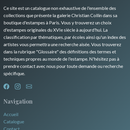
David Roberts
Ce site est un catalogue non exhaustive de l'ensemble des
Rhone / Alpes
Afrique
collections que présente la galerie Christian Collin dans sa
boutique d'estampes à Paris. Vous y trouverez un choix
Provence / Corse
Asie
d'estampes originales du XVIe siècle à aujourd'hui. La
classification par thématiques, par écoles ainsi qu'un index des
Dom-Tom
Océanie
artistes vous permettra une recherche aisée. Vous trouverez
dans la rubrique "Glossaire" des définitions des termes et
Pôles Nord/Sud
techniques propres au monde de l'estampe. N'hésitez pas à
Egypte
prendre contact avec nous pour toute demande ou recherche
spécifique.
Navigation
Accueil
Catalogue
Contact