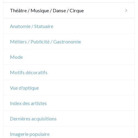
Jardins
Chevaux
Militaire
Théâtre / Musique / Danse / Cirque
Architecture d'intérieur
Sports
Révolution française
Théâtre
Anatomie / Statuaire
Napoléon et Empire
Danse
Métiers / Publicité / Gastronomie
Musique
Mode
Cirque
Motifs décoratifs
Vue d'optique
Index des artistes
Dernières acquisitions
Imagerie populaire