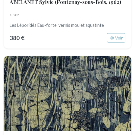
ABELANET Sylvie
(Fontenay-sous-Bois, 1962)
18202
Les Léporidés Eau-forte, vernis mou et aquatinte
380 €
Voir