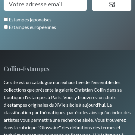
Venise
Bretagne
Grèce
Pierre-Joseph Redouté
Italie divers
Estampes japonaises
Alsace / Lorraine
Europe centrale
Animaux domestiques
Estampes européennes
Artois / Picardie
Russie
Animaux sauvages
Champagne / Ardennes
Moyen-Orient
Insectes
Maine / Anjou
Turquie
Collin-Estampes
Guyenne / Gascogne
David Roberts
Ce site est un catalogue non exhaustive de l'ensemble des
Rhone / Alpes
Afrique
collections que présente la galerie Christian Collin dans sa
boutique d'estampes à Paris. Vous y trouverez un choix
Provence / Corse
Asie
d'estampes originales du XVIe siècle à aujourd'hui. La
classification par thématiques, par écoles ainsi qu'un index des
Dom-Tom
Océanie
artistes vous permettra une recherche aisée. Vous trouverez
dans la rubrique "Glossaire" des définitions des termes et
Pôles Nord/Sud
techniques propres au monde de l'estampe. N'hésitez pas à