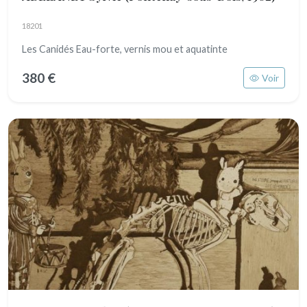
18201
Les Canidés Eau-forte, vernis mou et aquatinte
380 €
Voir