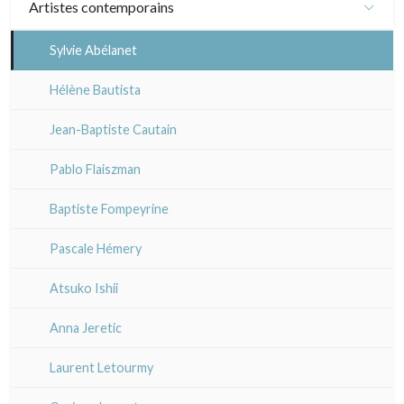
Artistes contemporains
Divers XIXe
Gravures sur bois
XIX°
XVI°
Ecole italienne
Sylvie Abélanet
Divers
XX°
XVII - XVIIIe°
XVI°
Autres écoles
Émile Sulpis (gravures)
Hélène Bautista
XIX°
XVII - XVIII°
XVII - XVIII°
Jean-Baptiste Cautain
XX°
XIX°
XIX°
Pablo Flaiszman
XX°
XX°
Baptiste Fompeyrine
Pascale Hémery
Atsuko Ishii
Anna Jeretic
Laurent Letourmy