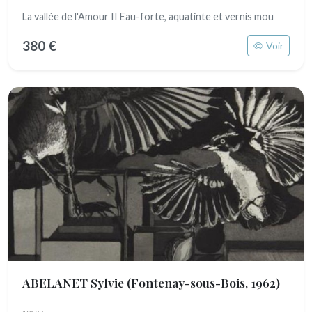
La vallée de l'Amour II Eau-forte, aquatinte et vernis mou
380 €
Voir
ABELANET Sylvie
(Fontenay-sous-Bois, 1962)