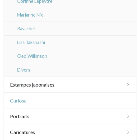
Corinne Lepeytre
Marianne Nix
Ravachel
Lisa Takahashi
Cleo Wilkinson
Divers
Estampes japonaises
Paysages
Curiosa
Acteurs, samourai et courtisanes
Portraits
Vie quotidienne et traditions
XVI - XVII°
Caricatures