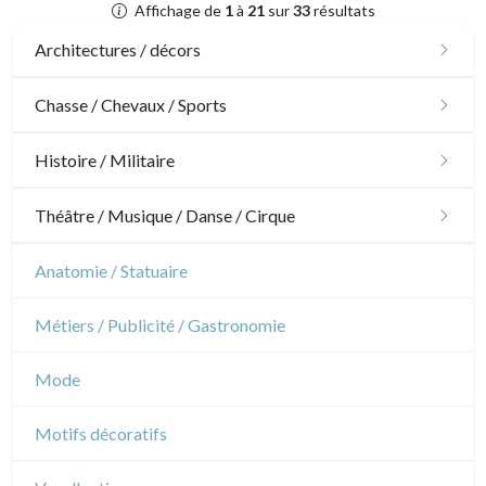
Affichage de
1
à
21
sur
33
résultats
Architectures / décors
Architecture
Chasse / Chevaux / Sports
Ornements
Chasse
Histoire / Militaire
Jardins
Chevaux
Militaire
Théâtre / Musique / Danse / Cirque
Architecture d'intérieur
Sports
Révolution française
Théâtre
Anatomie / Statuaire
Napoléon et Empire
Danse
Métiers / Publicité / Gastronomie
Musique
Mode
Cirque
Motifs décoratifs