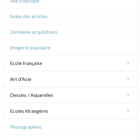
Vue d'optique
Index des artistes
Dernières acquisitions
Imagerie populaire
Ecole française
XVI - XVII°
Art d'Asie
XVIII°
Dessins japonais
Dessins / Aquarelles
Manière de crayon
Néoclassique et Romantique
Dessins chinois
Émile Sulpis (dessins)
Ecoles étrangères
Couleurs
XIX°
Dessins indiens
Dessins divers
Ecole anglaise
Photographies
En noir
Paysages XIXe
XX°
XVII - XVIII°
Ecoles du nord