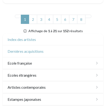
(actuel)
1
2
3
4
5
6
7
8
Affichage de
1
à
21
sur
152
résultats
Index des artistes
Dernières acquisitions
Ecole française
XVI - XVII°
Ecoles étrangères
XVIII°
Ecole anglaise
Artistes contemporains
Manière de crayon
Néoclassique et Romantique
XVII - XVIII°
Ecoles du nord
Sylvie Abélanet
Estampes japonaises
Couleurs
XIX°
XIX°