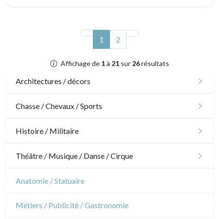
(actuel)
1
2
Affichage de
1
à
21
sur
26
résultats
Architectures / décors
Architecture
Chasse / Chevaux / Sports
Ornements
Chasse
Histoire / Militaire
Jardins
Chevaux
Militaire
Théâtre / Musique / Danse / Cirque
Architecture d'intérieur
Sports
Révolution française
Théâtre
Anatomie / Statuaire
Napoléon et Empire
Danse
Métiers / Publicité / Gastronomie