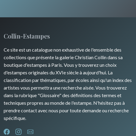
Russie
Animaux sauvages
Moyen-Orient
Insectes
Turquie
Collin-Estampes
David Roberts
Ce site est un catalogue non exhaustive de l'ensemble des
Afrique
collections que présente la galerie Christian Collin dans sa
boutique d'estampes à Paris. Vous y trouverez un choix
Asie
d'estampes originales du XVIe siècle à aujourd'hui. La
classification par thématiques, par écoles ainsi qu'un index des
Océanie
artistes vous permettra une recherche aisée. Vous trouverez
dans la rubrique "Glossaire" des définitions des termes et
Pôles Nord/Sud
techniques propres au monde de l'estampe. N'hésitez pas à
Egypte
prendre contact avec nous pour toute demande ou recherche
spécifique.