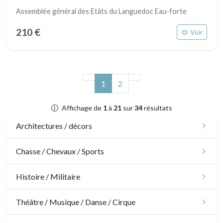
Assemblée général des Etâts du Languedoc Eau-forte
210 €
Voir
(actuel)
1
2
Affichage de
1
à
21
sur
34
résultats
Architectures / décors
Architecture
Chasse / Chevaux / Sports
Ornements
Chasse
Histoire / Militaire
Jardins
Chevaux
Militaire
Théâtre / Musique / Danse / Cirque
Architecture d'intérieur
Sports
Révolution française