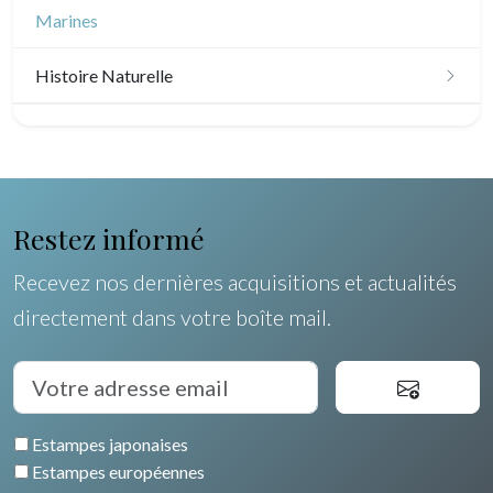
Amériques
Marines
Scandinavie
Histoire Naturelle
Bénélux
Oiseaux
Royaume-Uni
Poissons
Allemagne / Autriche
Coquillages / Crustacés
Restez informé
Suisse
Fruits et légumes
Recevez nos dernières acquisitions et actualités
Italie
directement dans votre boîte mail.
Fleurs
Rome
Espagne / Portugal
Arbres
Venise
Grèce
Pierre-Joseph Redouté
Italie divers
Estampes japonaises
Europe centrale
Animaux domestiques
Estampes européennes