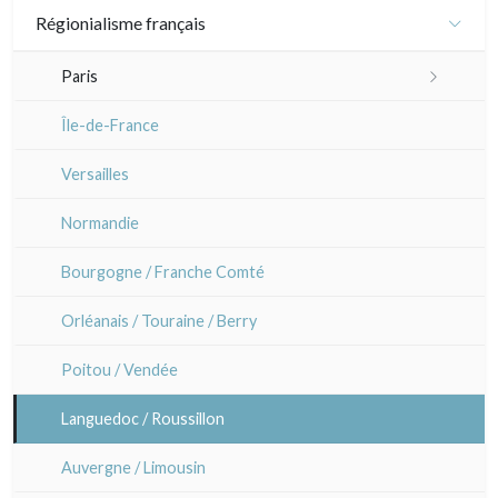
XVIII°
Daumier
Régionialisme français
Pascale Hémery
Animaux et Kacho-e (fleurs et oiseaux)
XIX - XX°
Divers caricaturistes
Paris
Atsuko Ishii
Motifs, kimono et éventails
Artistes
Sem
Plans et vues générales
Île-de-France
Anna Jeretic
Grands formats (triptyques)
Paris Rive droite
Versailles
Laurent Letourmy
Chirimen-e (crépons)
Paris Rive gauche
Normandie
Corinne Lepeytre
Bourgogne / Franche Comté
Marianne Nix
Orléanais / Touraine / Berry
Ravachel
Poitou / Vendée
Lisa Takahashi
Languedoc / Roussillon
Cleo Wilkinson
Auvergne / Limousin
Divers