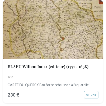
BLAEU Willem Jansz (éditeur)
(1571 - 1638)
1204
CARTE DU QUERCY Eau forte rehaussée à l'aquarelle.
230 €
Voir