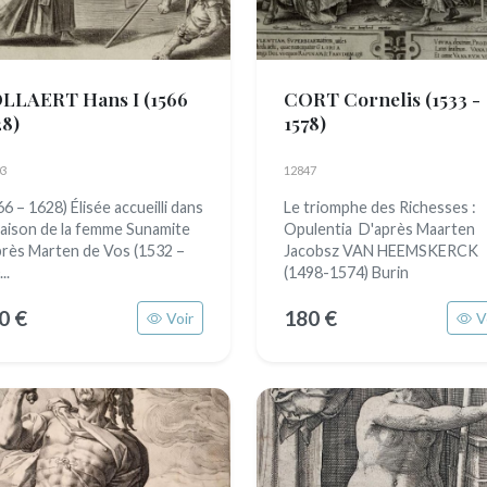
LLAERT Hans I
(1566
CORT Cornelis
(1533 -
28)
1578)
3
12847
66 – 1628) Élisée accueilli dans
Le triomphe des Richesses :
maison de la femme Sunamite
Opulentia D'après Maarten
près Marten de Vos (1532 –
Jacobsz VAN HEEMSKERCK
..
(1498-1574) Burin
0 €
180 €
Voir
V