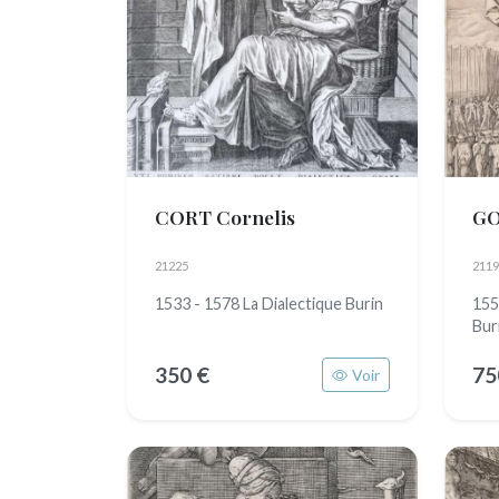
CORT Cornelis
GO
21225
2119
1533 - 1578 La Dialectique Burin
155
Bur
350 €
75
Voir