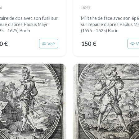
6
18957
taire de dos avec son fusil sur
Militaire de face avec son ép
paule d'après Paulus Maÿr
sur l'épaule d'après Paulus M
95 - 1625) Burin
(1595 - 1625) Burin
0 €
150 €
Voir
V