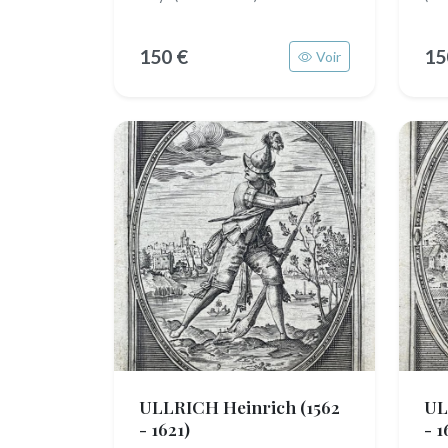
150 €
15
Voir
ULLRICH Heinrich
(1562
UL
- 1621)
- 1