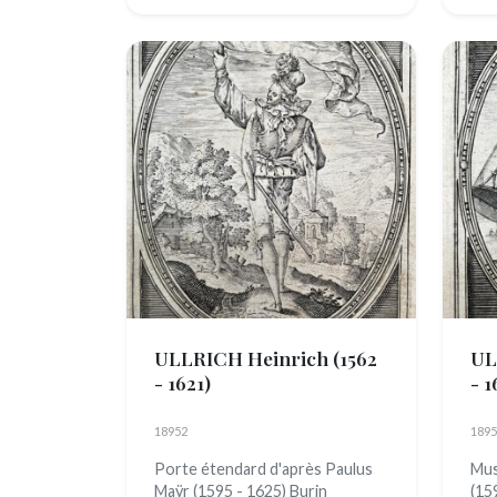
ULLRICH Heinrich
(1562
UL
- 1621)
- 1
18952
1895
Porte étendard d'après Paulus
Mus
Maÿr (1595 - 1625) Burin
(15