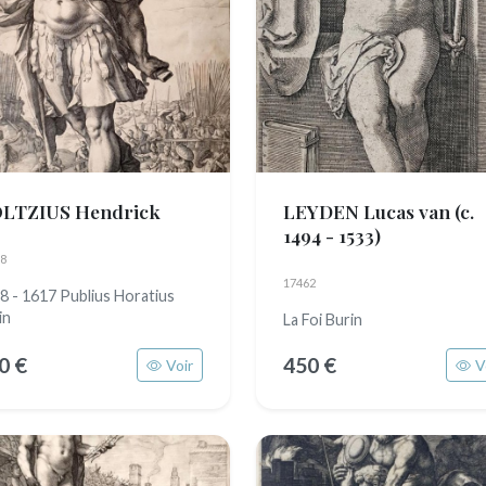
LTZIUS Hendrick
LEYDEN Lucas van
(c.
1494 - 1533)
8
17462
8 - 1617 Publius Horatius
in
La Foi Burin
0 €
450 €
Voir
V