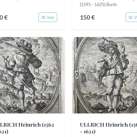
(1595 - 1625) Burin
0 €
150 €
Voir
V
LRICH Heinrich
(1562
ULLRICH Heinrich
(15
621)
- 1621)