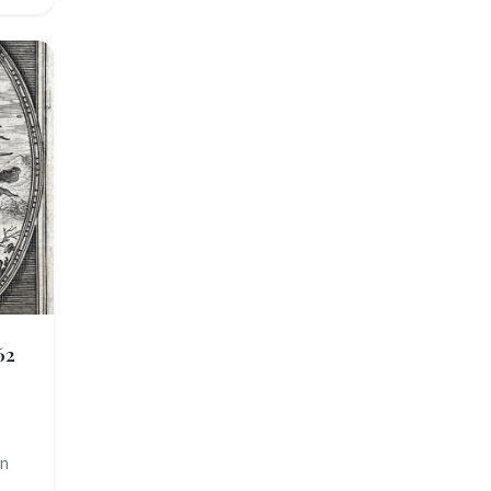
62
un