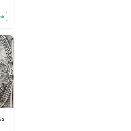
oir
62