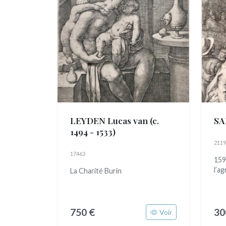
LEYDEN Lucas van
(c.
SA
1494 - 1533)
2119
17463
159
l’ag
La Charité Burin
750 €
30
Voir