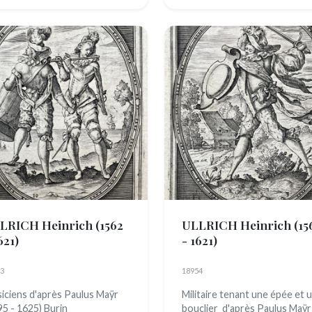
LRICH Heinrich
(1562
ULLRICH Heinrich
(15
621)
- 1621)
3
18954
iciens d'après Paulus Maÿr
Militaire tenant une épée et 
95 - 1625) Burin
bouclier d'après Paulus Maÿr