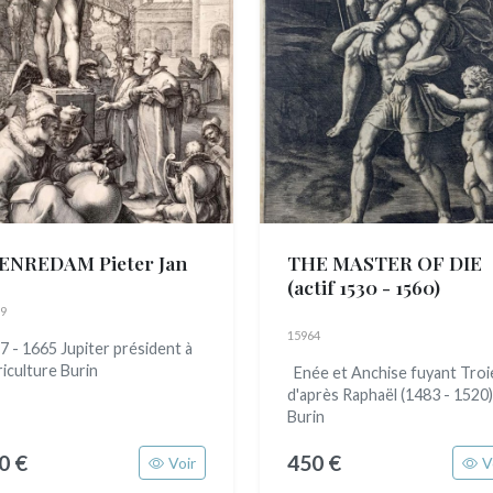
ENREDAM Pieter Jan
THE MASTER OF DIE
(actif 1530 - 1560)
9
15964
7 - 1665 Jupiter président à
riculture Burin
Enée et Anchise fuyant Troi
d'après Raphaël (1483 - 1520)
Burin
0 €
450 €
Voir
V