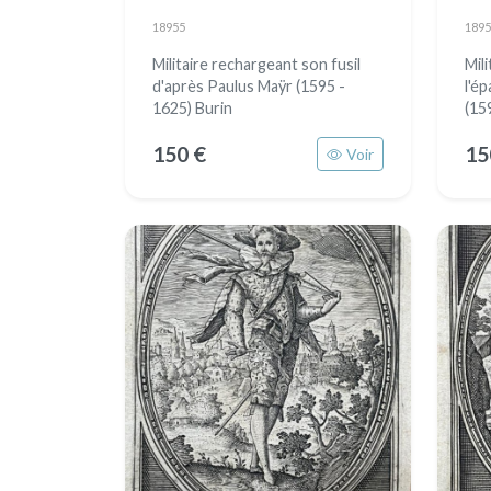
18955
1895
Militaire rechargeant son fusil
Mili
d'après Paulus Maÿr (1595 -
l'é
1625) Burin
(15
150 €
15
Voir