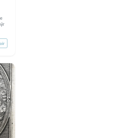
ée
aÿr
oir