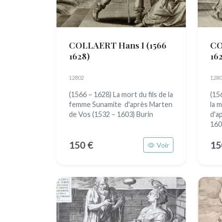
COLLAERT Hans I
(1566
CO
1628)
16
12802
1280
(1566 – 1628) La mort du fils de la
(15
femme Sunamite d'après Marten
la 
de Vos (1532 – 1603) Burin
d'a
160.
150 €
15
Voir