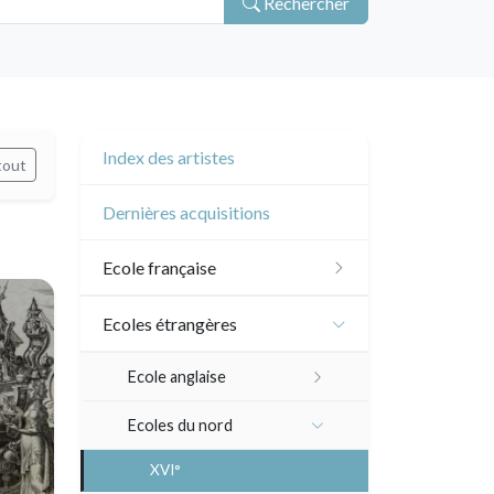
Rechercher
Index des artistes
tout
Dernières acquisitions
Ecole française
XVI - XVII°
Ecoles étrangères
XVIII°
Ecole anglaise
Manière de crayon
Néoclassique et
XVII - XVIII°
Ecoles du nord
Romantique
Couleurs
XIX°
XVI°
XIX°