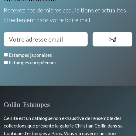
Poitou / Vendée
Suisse
Fruits et légumes
Recevez nos dernières acquisitions et actualités
Languedoc / Roussillon
Italie
directement dans votre boîte mail.
Fleurs
Auvergne / Limousin
Rome
Espagne / Portugal
Arbres
Venise
Bretagne
Grèce
Pierre-Joseph Redouté
Italie divers
Estampes japonaises
Alsace / Lorraine
Europe centrale
Animaux domestiques
Estampes européennes
Artois / Picardie
Russie
Animaux sauvages
Champagne / Ardennes
Moyen-Orient
Insectes
Maine / Anjou
Turquie
Collin-Estampes
Guyenne / Gascogne
David Roberts
Ce site est un catalogue non exhaustive de l'ensemble des
Rhone / Alpes
Afrique
collections que présente la galerie Christian Collin dans sa
boutique d'estampes à Paris. Vous y trouverez un choix
Provence / Corse