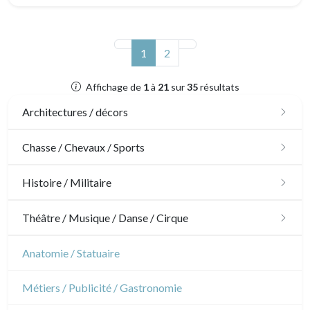
(actuel)
1
2
Affichage de
1
à
21
sur
35
résultats
Architectures / décors
Architecture
Chasse / Chevaux / Sports
Ornements
Chasse
Histoire / Militaire
Jardins
Chevaux
Militaire
Théâtre / Musique / Danse / Cirque
Architecture d'intérieur
Sports
Révolution française
Théâtre
Anatomie / Statuaire
Napoléon et Empire
Danse
Métiers / Publicité / Gastronomie