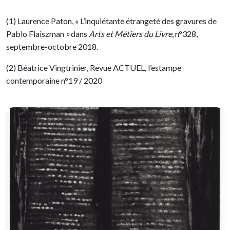
(1) Laurence Paton, « L’inquiétante étrangeté des gravures de
Pablo Flaiszman
»
dans
Arts et Métiers du Livre
, n°328,
septembre-octobre 2018.
(2) Béatrice Vingtrinier, Revue ACTUEL, l’estampe
contemporaine n°19 / 2020