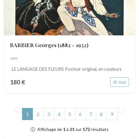
BARBIER Georges
(1882 - 1932)
6099
LE LANGAGE DES FLEURS Pochoir original, en couleurs
180 €
Voir
(actuel)
1
2
3
4
5
6
7
8
9
Affichage de
1
à
21
sur
172
résultats