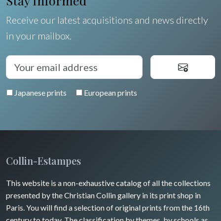
Stay Informed
Poitou / Vendée
Switzerland
Fruits and vegetables
Receive our latest acquisitions and news directly
Languedoc / Roussillon
Italia
in your mailbox.
Flowers
Auvergne / Limousin
Rome
Spain / Portugal
Trees
Venice
Bretagne
Greece
Pierre-Joseph Redouté
Italy miscellaneous
Japanese prints
European prints
Alsace / Lorraine
Central Europe
Pets
Artois / Picardie
Russia
Wild animals
Champagne / Ardennes
Middle East
Insects
Maine / Anjou
Collin-Estampes
Turkey
Guyenne / Gascogne
This website is a non-exhaustive catalog of all the collections
David Roberts
presented by the Christian Collin gallery in its print shop in
Rhone / Alpes
Africa
Paris. You will find a selection of original prints from the 16th
century to today. The classification by themes, by schools as