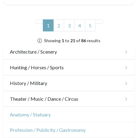
(current)
1
2
3
4
5
Showing
1
to
21
of
86
results
Architecture / Scenery
Architecture
Hunting / Horses / Sports
Ornaments
Hunting
History / Military
Gardens
Horses
Military
Theater / Music / Dance / Circus
Interior design
Sports
French Revolution
Theatre
Anatomy / Statuary
Napoleon and Empire
Dance
Profession / Publicity / Gastronomy