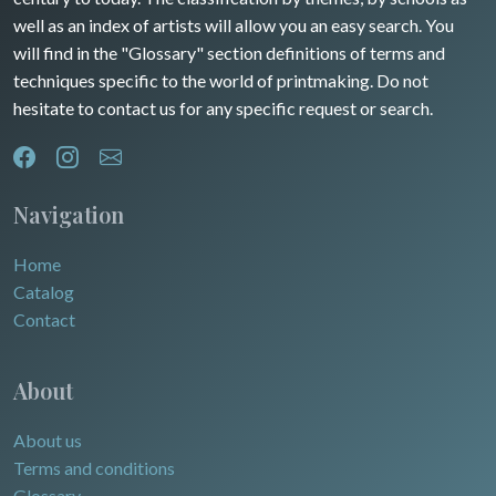
Provence / Corse
Asia
well as an index of artists will allow you an easy search. You
will find in the "Glossary" section definitions of terms and
Dom-Tom
Oceania
techniques specific to the world of printmaking. Do not
hesitate to contact us for any specific request or search.
North/South Poles
Egypt
Navigation
Home
Catalog
Contact
About
About us
Terms and conditions
Glossary