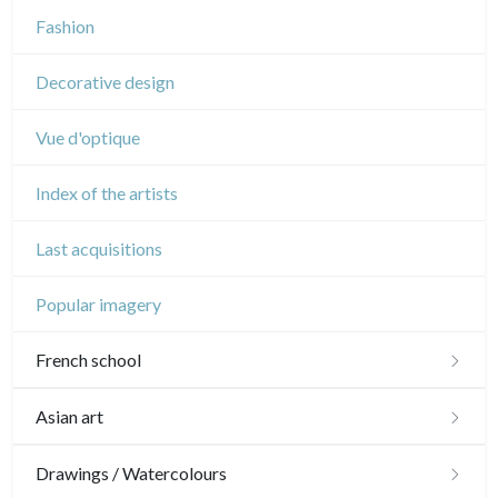
Music
Fashion
Circus
Decorative design
Vue d'optique
Index of the artists
Last acquisitions
Popular imagery
French school
16th and 17th
Asian art
18th
Japanese drawings
Drawings / Watercolours