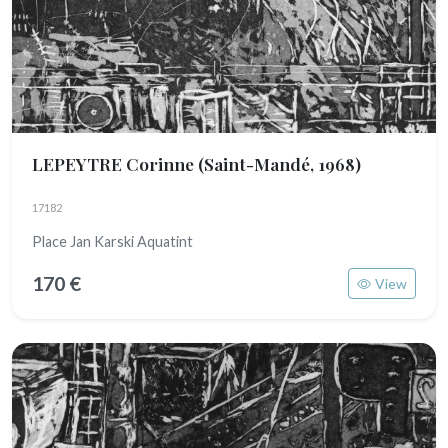
LEPEYTRE Corinne
(Saint-Mandé, 1968)
17182
Place Jan Karski Aquatint
170 €
View