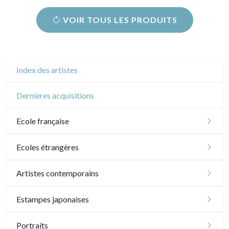
VOIR TOUS LES PRODUITS
Index des artistes
Dernières acquisitions
Ecole française
XVI - XVII°
Ecoles étrangères
XVIII°
Ecole anglaise
Artistes contemporains
Manière de crayon
Néoclassique et Romantique
XVII - XVIII°
Ecoles du nord
Sylvie Abélanet
Estampes japonaises
Couleurs
XIX°
XIX°
XVI°
Ecole italienne
Hélène Bautista
Paysages
Portraits
En noir