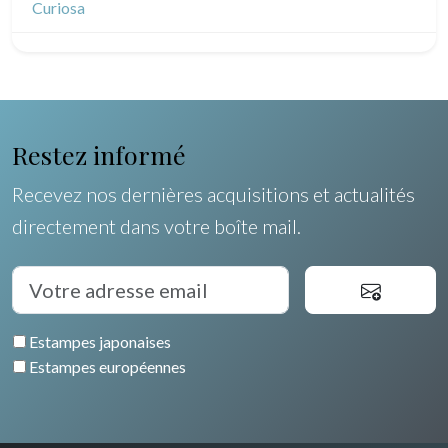
Océanie
Curiosa
Pôles Nord/Sud
Egypte
Restez informé
Recevez nos dernières acquisitions et actualités
directement dans votre boîte mail.
Estampes japonaises
Estampes européennes