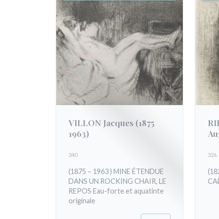
VILLON Jacques
(1875
RI
1963)
Au
340
326
(1875 – 1963 ) MINE ÉTENDUE
(18
DANS UN ROCKING CHAIR, LE
CA
REPOS Eau-forte et aquatinte
originale