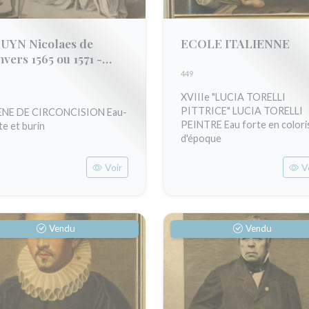
UYN Nicolaes de
ECOLE ITALIENNE
nvers 1565 ou 1571 -
sterdam 1652)
449
XVIIIe "LUCIA TORELLI
PITTRICE" LUCIA TORELLI
ENE DE CIRCONCISION Eau-
PEINTRE Eau forte en colori
te et burin
d'époque
Voir
V
Vendu
Vendu