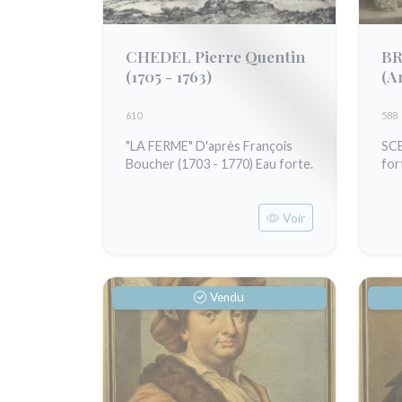
CHEDEL Pierre Quentin
BR
(1705 - 1763)
(A
Am
610
588
"LA FERME" D'après François
SC
Boucher (1703 - 1770) Eau forte.
for
Voir
Vendu