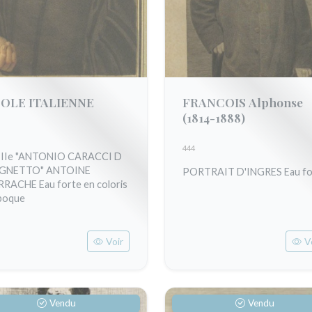
OLE ITALIENNE
FRANCOIS Alphonse
(1814-1888)
444
IIIe "ANTONIO CARACCI D
GNETTO" ANTOINE
PORTRAIT D'INGRES Eau fo
RACHE Eau forte en coloris
poque
Voir
V
Vendu
Vendu