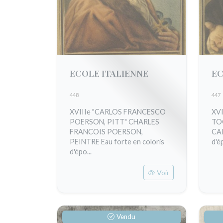
ECOLE ITALIENNE
EC
448
447
XVIIIe "CARLOS FRANCESCO
XV
POERSON, PITT" CHARLES
TO
FRANCOIS POERSON,
CAR
PEINTRE Eau forte en coloris
d'é
d'épo...
Voir
Vendu