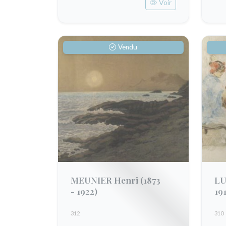
Voir
Vendu
MEUNIER Henri
(1873
LU
- 1922)
19
312
310