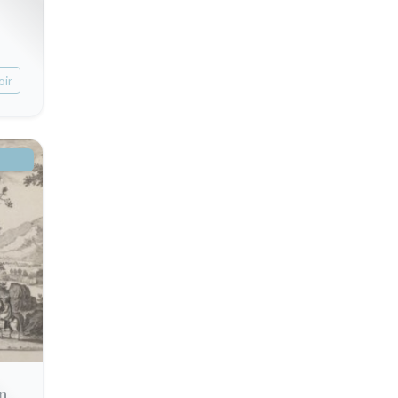
oir
n