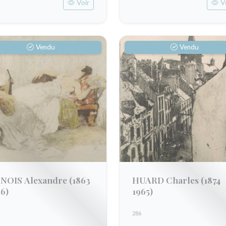
Voir
V
Vendu
Vendu
NOIS Alexandre
(1863
HUARD Charles
(1874
16)
1965)
286