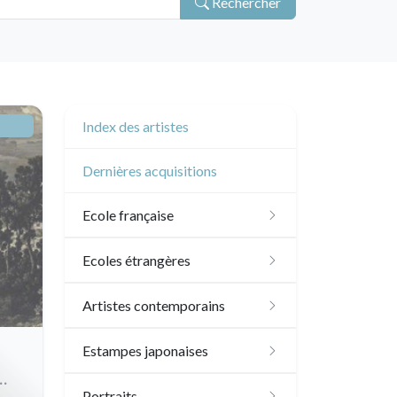
Rechercher
Index des artistes
Dernières acquisitions
Ecole française
XVI - XVII°
Ecoles étrangères
XVIII°
Ecole anglaise
Artistes contemporains
Manière de crayon
Néoclassique et
XVII - XVIII°
Ecoles du nord
Sylvie Abélanet
Estampes japonaises
Romantique
Couleurs
XIX°
XVI°
Ecole italienne
Hélène Bautista
Paysages
Portraits
XIX°