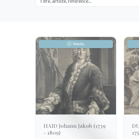
Vendu
HAID Johann Jakob
(1739
DU
- 1809)
175