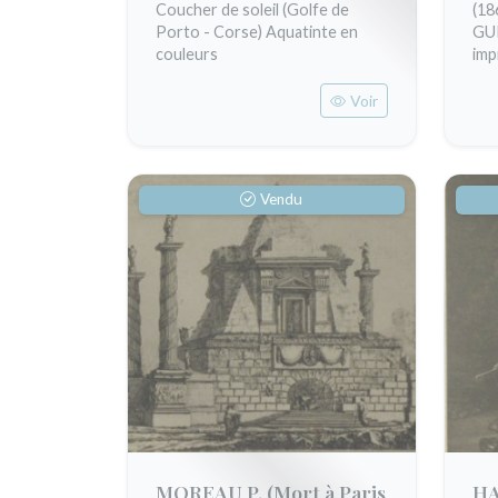
Coucher de soleil (Golfe de
(18
Porto - Corse) Aquatinte en
GUI
couleurs
imp
Voir
Vendu
MOREAU P.
(Mort à Paris
HA