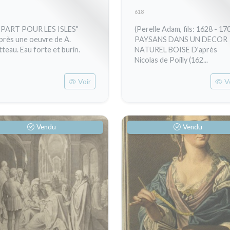
1603 - 1677)
618
PART POUR LES ISLES"
(Perelle Adam, fils: 1628 - 17
près une oeuvre de A.
PAYSANS DANS UN DECOR
teau. Eau forte et burin.
NATUREL BOISE D'après
Nicolas de Poilly (162...
Voir
V
Vendu
Vendu